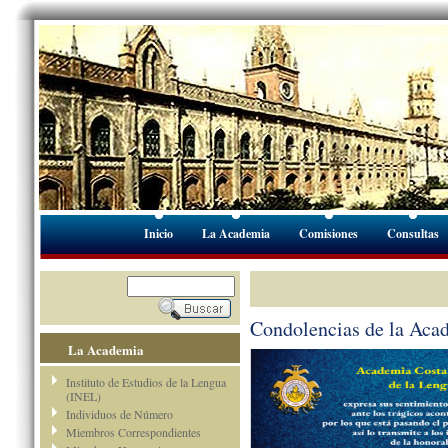
Inicio
La Academia
Comisiones
Consultas
Condolencias de la Aca
La Academia
Instituto de Estudios de la Lengua
(INEL)
Individuos de Número
Miembros Correspondientes