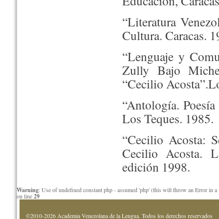
Educación, Caracas
“Literatura Venezo
Cultura. Caracas. 1
“Lenguaje y Comun
Zully Bajo Miche
“Cecilio Acosta”.L
“Antología. Poesía 
Los Teques. 1985.
“Cecilio Acosta: S
Cecilio Acosta. 
edición 1998.
Warning
: Use of undefined constant php - assumed 'php' (this will throw an Error in a
on line
29
©2010-2026 Academia Venezolana de la Lengua. Todos los derechos reservados