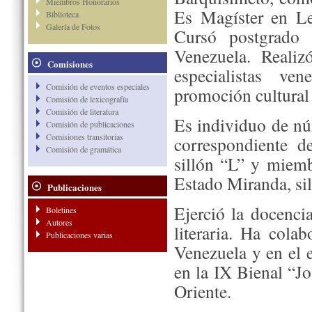
Miembros Honorarios
Es Magíster en Le
Biblioteca
Galería de Fotos
Cursó postgrado 
Venezuela. Realiz
Comisiones
especialistas ve
Comisión de eventos especiales
promoción cultural 
Comisión de lexicografía
Comisión de literatura
Es individuo de n
Comisión de publicaciones
Comisiones transitorias
correspondiente 
Comisión de gramática
sillón “L” y miem
Estado Miranda, sil
Publicaciones
Ejerció la docencia
Boletines
Autores
literaria. Ha cola
Publicaciones varias
Venezuela y en el 
en la IX Bienal “J
Oriente.