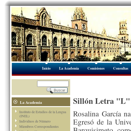
Inicio
La Academia
Comisiones
Consultas
Sillón Letra "L"
La Academia
Rosalina García n
Instituto de Estudios de la Lengua
(INEL)
Egresó de la Univ
Individuos de Número
Miembros Correspondientes
Barquisimeto, como