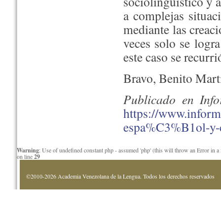
sociolingüístico y a
a complejas situac
mediante las creacio
veces solo se logra
este caso se recurr
Bravo, Benito Mart
Publicado en Inf
https://www.infor
espa%C3%B1ol-y-cu
Warning
: Use of undefined constant php - assumed 'php' (this will throw an Error in a
on line
29
©2010-2026 Academia Venezolana de la Lengua. Todos los derechos reservados