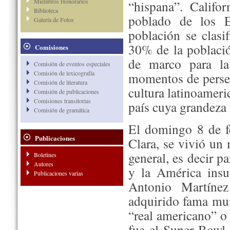
Miembros Honorarios
“hispana”. Califo
Biblioteca
poblado de los 
Galería de Fotos
población se clasi
30% de la població
Comisiones
de marco para la 
Comisión de eventos especiales
Comisión de lexicografía
momentos de persec
Comisión de literatura
cultura latinoamer
Comisión de publicaciones
Comisiones transitorias
país cuya grandeza 
Comisión de gramática
El domingo 8 de fe
Publicaciones
Clara, se vivió un
general, es decir pa
Boletines
Autores
y la América insu
Publicaciones varias
Antonio Martínez
adquirido fama mund
“real americano” o
fue el Super Bowl 