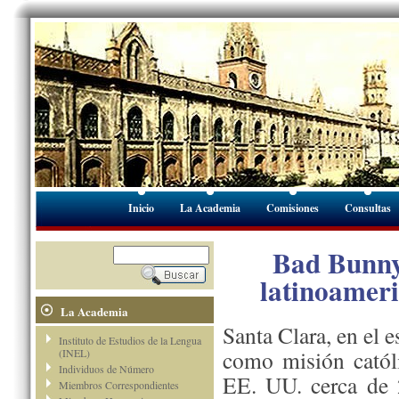
Inicio
La Academia
Comisiones
Consultas
Bad Bunny,
latinoameri
La Academia
Santa Clara, en el 
Instituto de Estudios de la Lengua
como misión catól
(INEL)
Individuos de Número
EE. UU. cerca de 
Miembros Correspondientes