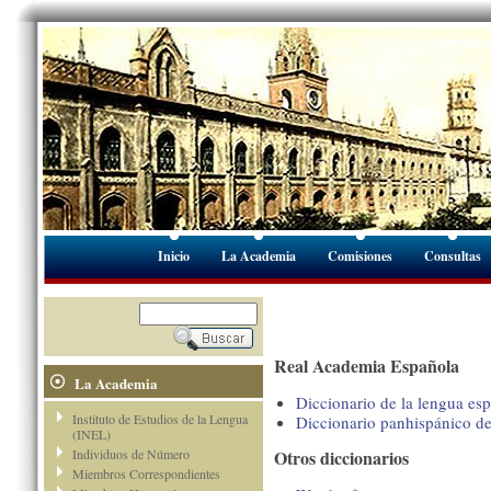
Inicio
La Academia
Comisiones
Consultas
Real Academia Española
La Academia
Diccionario de la lengua es
Instituto de Estudios de la Lengua
Diccionario panhispánico d
(INEL)
Individuos de Número
Otros diccionarios
Miembros Correspondientes