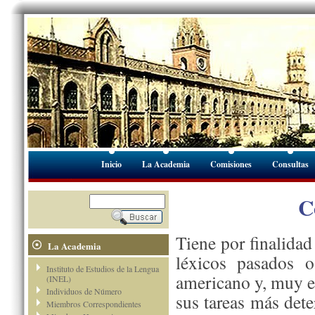
Inicio
La Academia
Comisiones
Consultas
C
Tiene por finalidad
La Academia
léxicos pasados o
Instituto de Estudios de la Lengua
americano y, muy e
(INEL)
Individuos de Número
sus tareas más dete
Miembros Correspondientes