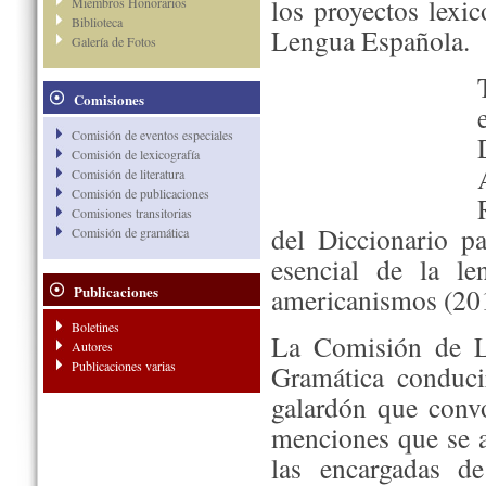
los proyectos lexi
Miembros Honorarios
Biblioteca
Lengua Española.
Galería de Fotos
Comisiones
Comisión de eventos especiales
Comisión de lexicografía
Comisión de literatura
Comisión de publicaciones
Comisiones transitorias
del Diccionario p
Comisión de gramática
esencial de la l
Publicaciones
americanismos (20
Boletines
La Comisión de L
Autores
Publicaciones varias
Gramática conduci
galardón que convoc
menciones que se a
las encargadas d