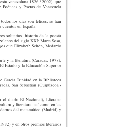
oesía venezolana 1826 / 2002), que
e Poéticas y Poetas de Venezuela
todos los días son felices, se han
de cuentos en España.
s solitarias -historia de la poesía
zolanos del siglo XXI: Marta Sosa,
logos que Elizabeth Schön, Medardo
rte y la literatura (Caracas, 1978),
 El Estado y la Educación Superior
e Gracia Trinidad en la Biblioteca
aracas, San Sebastián (Guipúzcoa /
 el diario El Nacional), Literales
ultura y literatura, así como en las
uadernos del matemático (Madrid) y
982) y en otros premios literarios