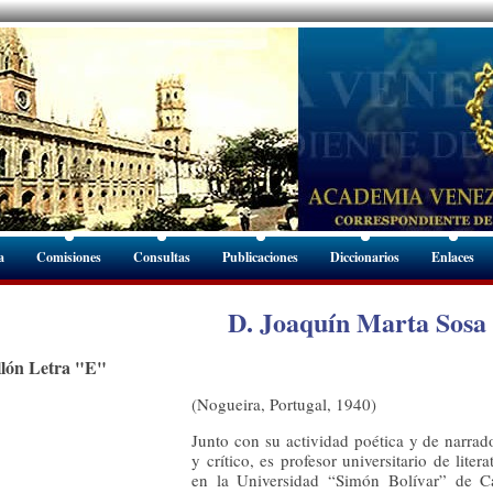
a
Comisiones
Consultas
Publicaciones
Diccionarios
Enlaces
D. Joaquín Marta Sosa
llón Letra "E"
(Nogueira, Portugal, 1940)
Junto con su actividad poética y de narrado
y crítico, es profesor universitario de liter
en la Universidad “Simón Bolívar” de Ca