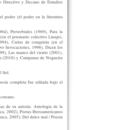
o Directivo y Decano de Estudios
 poder (el poder en la literatura
64), Proverbiales (1969), Para la
(en el poemario colectivo Linajes,
994), Cartas de conquista (en el
ivo Invocaciones, 1996), Dicen los
999), Las manos del viento (2001),
gia (2010) y Campanas de Nogueira
l Sol.
esía completa fue editada bajo el
 coreano.
as de su autoría: Antología de la
nca, 2002), Poetas Iberoamericanos
nca, 2005); Del dulce mal / Poesía