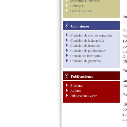
Miembros Honorarios
Biblioteca
Galería de Fotos
En
la
Comisiones
Ha
Comisión de eventos especiales
me
Comisión de lexicografía
19
Comisión de literatura
po
Comisión de publicaciones
at
Comisiones transitorias
Do
Comisión de gramática
(2
En
Publicaciones
En
tí
Boletines
Autores
Po
Publicaciones varias
En
po
en
am