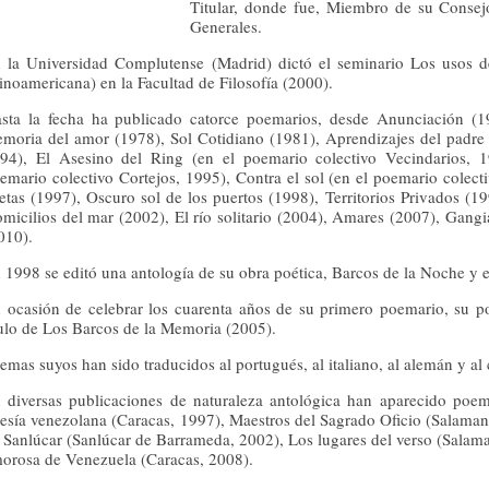
Titular, donde fue, Miembro de su Consej
Generales.
 la Universidad Complutense (Madrid) dictó el seminario Los usos del
tinoamericana) en la Facultad de Filosofía (2000).
sta la fecha ha publicado catorce poemarios, desde Anunciación (19
moria del amor (1978), Sol Cotidiano (1981), Aprendizajes del padre 
94), El Asesino del Ring (en el poemario colectivo Vecindarios, 1
emario colectivo Cortejos, 1995), Contra el sol (en el poemario colect
letas (1997), Oscuro sol de los puertos (1998), Territorios Privados (1
micilios del mar (2002), El río solitario (2004), Amares (2007), Gan
010).
 1998 se editó una antología de su obra poética, Barcos de la Noche y e
 ocasión de celebrar los cuarenta años de su primero poemario, su po
tulo de Los Barcos de la Memoria (2005).
emas suyos han sido traducidos al portugués, al italiano, al alemán y al
 diversas publicaciones de naturaleza antológica han aparecido poem
esía venezolana (Caracas, 1997), Maestros del Sagrado Oficio (Salama
 Sanlúcar (Sanlúcar de Barrameda, 2002), Los lugares del verso (Salama
orosa de Venezuela (Caracas, 2008).