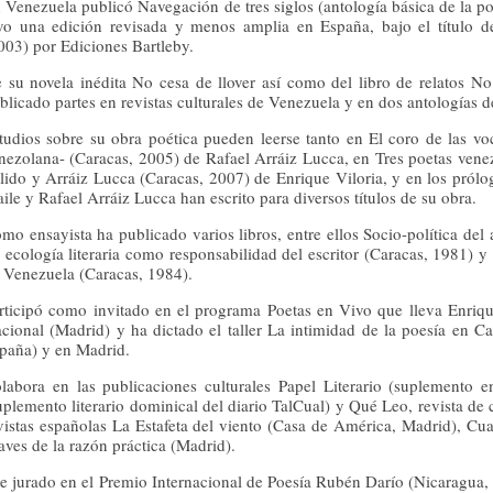
 Venezuela publicó Navegación de tres siglos (antología básica de la p
vo una edición revisada y menos amplia en España, bajo el título d
003) por Ediciones Bartleby.
 su novela inédita No cesa de llover así como del libro de relatos No 
blicado partes en revistas culturales de Venezuela y en dos antologías 
tudios sobre su obra poética pueden leerse tanto en El coro de las voce
nezolana- (Caracas, 2005) de Rafael Arráiz Lucca, en Tres poetas vene
lido y Arráiz Lucca (Caracas, 2007) de Enrique Viloria, y en los pró
aile y Rafael Arráiz Lucca han escrito para diversos títulos de su obra.
mo ensayista ha publicado varios libros, entre ellos Socio-política del a
 ecología literaria como responsabilidad del escritor (Caracas, 1981) y
 Venezuela (Caracas, 1984).
rticipó como invitado en el programa Poetas en Vivo que lleva Enriqu
cional (Madrid) y ha dictado el taller La intimidad de la poesía en C
paña) y en Madrid.
labora en las publicaciones culturales Papel Literario (suplemento en
uplemento literario dominical del diario TalCual) y Qué Leo, revista de c
vistas españolas La Estafeta del viento (Casa de América, Madrid), C
aves de la razón práctica (Madrid).
e jurado en el Premio Internacional de Poesía Rubén Darío (Nicaragua, 1