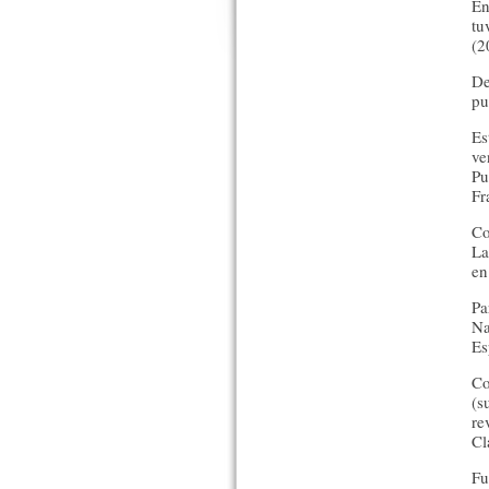
En
tu
(2
De
pu
Es
ve
Pu
Fr
Co
La
en
Pa
Na
Es
Co
(s
re
Cl
Fu