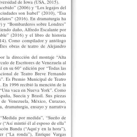
iversidad de Iowa (USA, 2015).
cebido” (2006) y “Los legajos del
ciudades son Isabel” (2010), “Esa
relatos” (2016). En dramaturgia ha
999) y “Bombarderos sobre Londres”
ciendo daño, Alfredo Escalante por
e” (2016) y el libro de historia
2014). Como compilador y antólogo
Tres obras de teatro de Alejandro
r la dirección del montaje “Alta
rculo de Escritores de Venezuela al
l en su 60° edición por “Todas las
acional de Teatro Breve Fernando
”. Es Premio Municipal de Teatro
. En 1996 recibió la mención de la
r “Una vaca en Nueva York”. Como
spaña, Suecia y Brasil. Sus piezas
es de Venezuela, México, Curazao,
a, dramaturgia, ensayo y narrativa
 (“Medida por medida”, “Sueño de
(“Así mintió él al esposo de ella”
ascón Banda (“Aquí y en la hora”),
ler (“La ronda”), Enrique Vargas