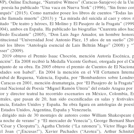
WP), Online Exchange, “Narrative Witness” (Caracas-Sarajevo) de la Un
 poesía ha publicado “Una vaca en Nueva York” (1996), “Sin freno con
rqués” (2015). Como narrador posee los libros de cuentos “Todas las 
che llamada muerte” (2013) y “La mirada del suicida al caer y otros 
itado “De teatro y héroes, El Molino y El Pasajero de la Fragata” (1
004), ambos en España. Ha publicado las biografías “Cuarenta años ha
fredo Escalante” (2005), “Don Luis Jugo Amador, un hombre honorabl
stitucional “Universidad José Antonio Páez, 15 años de un sueño” (
rmó los libros “Antología esencial de Luis Beltrán Mago” (2008) y “
sser” (2009).
 2019 obtuvo el Premio Isaac Chocrón, mención Autoría Escénica, po
aición”. En 2008 recibió la Medalla Vicente Gerbasi, otorgada por el Cí
njunto de su obra. En 2005 obtuvo el premio de Cuentos de El Naciona
udades son Isabel”. En 2004 la mención en el VII Certamen Intern
rabal de Requena, Valencia, España, por “Bombarderos sobre Londres
 Caracas en 2001, mención dramaturgia, por “El Pasajero de la Fragata”
enal Nacional de Poesía “Miguel Ramón Utrera” del estado Aragua po
tor y director teatral ha recorrido escenarios en México, Colombia, E
atrales, que pasan de 20, han sido escenificadas en salas y festival
ancia, Estados Unidos y España. Su obra figura en antologías de poesí
 Estados Unidos, Argentina, España y Venezuela.
 dirigido más de 30 montajes de autores como William Shakespeare
a noche de verano” y “El mercader de Venecia”), George Bernard Shaw 
“César y Cleopatra”), Agatha Christie (“La ratonera”), Víctor Hugo R
el Joan (“¡Excusas!”), Xavier Puchades (“Azotea”), Arthur Schnitz