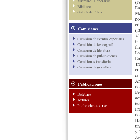
Miembros Honorarios
(I
Biblioteca
En
Galería de Fotos
Ma
no
ed
Comisiones
(2
Al
Comisión de eventos especiales
in
Comisión de lexicografía
fi
Comisión de literatura
La
Comisión de publicaciones
En
Comisiones transitorias
Tr
Comisión de gramática
co
ci
Ar
Publicaciones
de
Bi
Boletines
ac
Autores
te
Publicaciones varias
Fr
de
Ha
un
y 
Jo