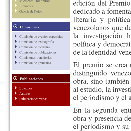
edición del Premio
Miembros Honorarios
Biblioteca
dedicado a fomentar 
Galería de Fotos
literaria y polít
venezolanos que de
Comisiones
la investigación 
Comisión de eventos especiales
política y democrát
Comisión de lexicografía
Comisión de literatura
de la identidad ven
Comisión de publicaciones
Comisiones transitorias
El premio se crea 
Comisión de gramática
distinguido venezo
Publicaciones
obra, sino también
al estudio, la inves
Boletines
Autores
el periodismo y el a
Publicaciones varias
En la segunda entr
obra y presencia d
el periodismo y su 