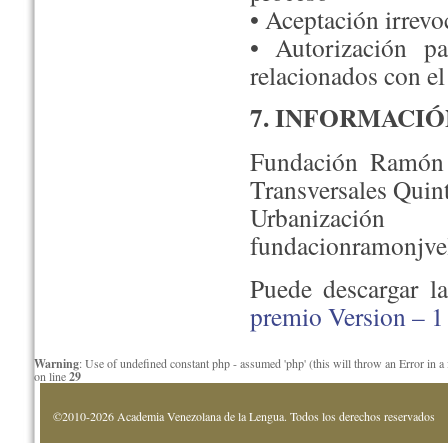
• Aceptación irrevoc
• Autorización p
relacionados con e
7. INFORMACI
Fundación Ramón J
Transversales Quin
Urbanizac
fundacionramonjv
Puede descargar l
premio Version – 1
Warning
: Use of undefined constant php - assumed 'php' (this will throw an Error in a
on line
29
©2010-2026 Academia Venezolana de la Lengua. Todos los derechos reservados