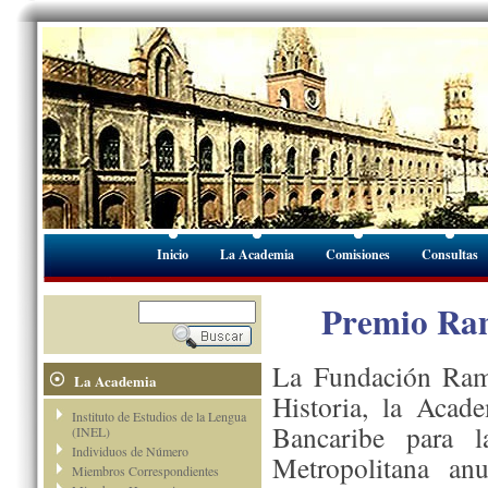
Inicio
La Academia
Comisiones
Consultas
Premio Ram
La Fundación Ramó
La Academia
Historia, la Acad
Instituto de Estudios de la Lengua
Bancaribe para l
(INEL)
Individuos de Número
Metropolitana anu
Miembros Correspondientes