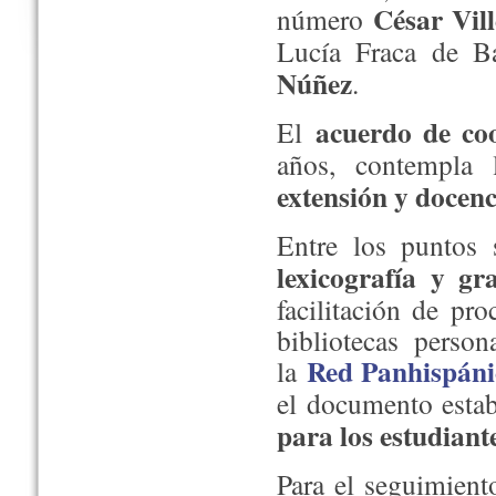
César Vil
número
Lucía Fraca de B
Núñez
.
acuerdo de coo
El
años, contempla
extensión y docenc
Entre los puntos 
lexicografía y gr
facilitación de pr
bibliotecas perso
Red Panhispáni
la
el documento estab
para los estudiant
Para el seguimiento