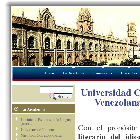
Inicio
La Academia
Comisiones
Consultas
Universidad C
Venezolana
La Academia
Instituto de Estudios de la Lengua
(INEL)
Con el propósit
Individuos de Número
literario del id
Miembros Correspondientes