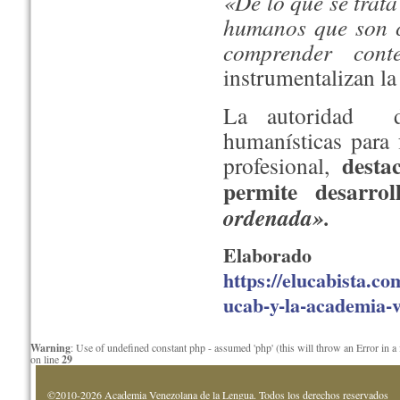
«De lo que se trata
humanos que son c
comprender conte
instrumentalizan la
La autoridad def
humanísticas para f
desta
profesional,
permite desarro
ordenada».
Elaborad
https://elucabista.c
ucab-y-la-academia-v
Warning
: Use of undefined constant php - assumed 'php' (this will throw an Error in a
on line
29
©2010-2026 Academia Venezolana de la Lengua. Todos los derechos reservados