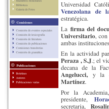
Miembros Honorarios
Universidad Catól
Biblioteca
Venezolana de l
Galería de Fotos
estratégica.
Comisiones
firma del doc
La
Comisión de eventos especiales
Universitario
, con
Comisión de lexicografía
Comisión de literatura
ambas instituciones
Comisión de publicaciones
Comisiones transitorias
En la actividad par
Comisión de gramática
Peraza , S.J
.; el v
Publicaciones
decana de la Fa
Angelucci,
y la d
Boletines
Autores
Martínez
.
Publicaciones varias
Por la Academia,
Hora
presidente,
Rosal
secretaria,